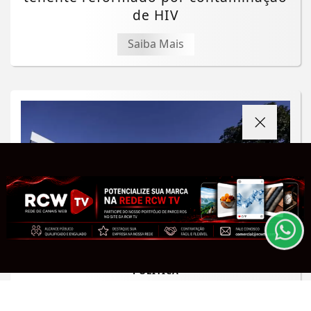
de HIV
Saiba Mais
Termos de Uso e Privacidade
Esse site utiliza cookies para melhorar sua
experiência de navegação. Ao continuar o acesso,
entendemos que você concorda com nossos Termos
de Uso e Privacidade.
PARA MAIS INFORMAÇÕES,
ACESSE NOSSOS TERMOS
CLICANDO AQUI
PROSSEGUIR
POLÍTICA
TSE cria conselho para combater o
uso de inteligência artificial nas