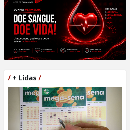
/
+ Lidas
/