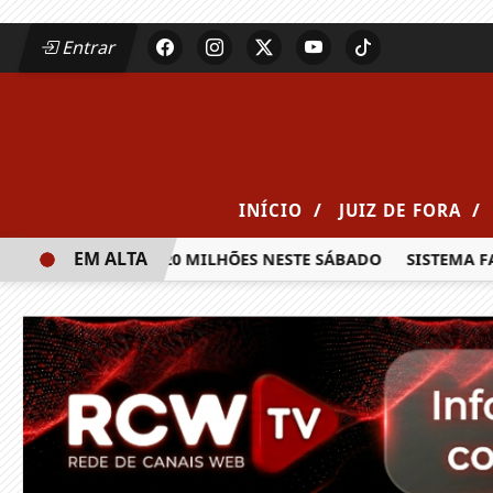
Entrar
/
/
INÍCIO
JUIZ DE FORA
EM ALTA
IA PRÊMIO DE R$ 20 MILHÕES NESTE SÁBADO
SISTEMA FAE