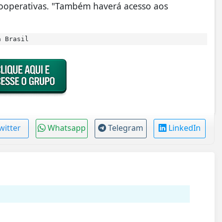
cooperativas. "Também haverá acesso aos
a Brasil
witter
Whatsapp
Telegram
LinkedIn