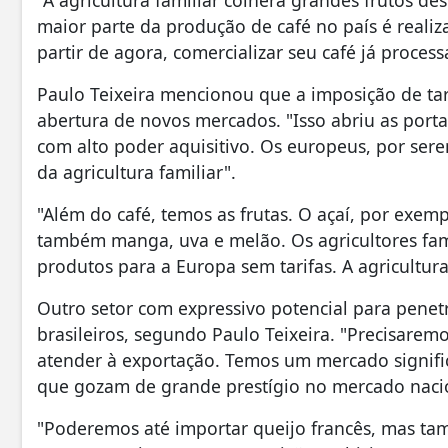
"A agricultura familiar colherá grandes frutos de
maior parte da produção de café no país é realiza
partir de agora, comercializar seu café já process
Paulo Teixeira mencionou que a imposição de tar
abertura de novos mercados. "Isso abriu as po
com alto poder aquisitivo. Os europeus, por ser
da agricultura familiar".
"Além do café, temos as frutas. O açaí, por exe
também manga, uva e melão. Os agricultores fami
produtos para a Europa sem tarifas. A agricultura
Outro setor com expressivo potencial para penet
brasileiros, segundo Paulo Teixeira. "Precisarem
atender à exportação. Temos um mercado significa
que gozam de grande prestígio no mercado nacio
"Poderemos até importar queijo francês, mas ta