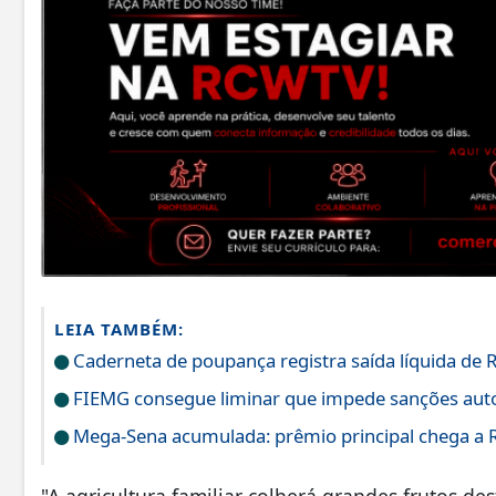
LEIA TAMBÉM:
Caderneta de poupança registra saída líquida de R
FIEMG consegue liminar que impede sanções auto
Mega-Sena acumulada: prêmio principal chega a 