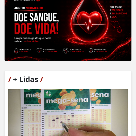
/
+ Lidas
/