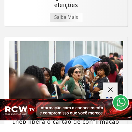
eleições
Saiba Mais
Termos de Uso e Privacidade
Esse site utiliza cookies para melhorar sua
experiência de navegação. Ao continuar o acesso,
entendemos que você concorda com nossos Termos
de Uso e Privacidade.
PARA MAIS INFORMAÇÕES,
ACESSE NOSSOS TERMOS
CLICANDO AQUI
EDUCAÇÃO
PROSSEGUIR
Inep libera o cartão de confirmação
do Encceja para consulta de locais