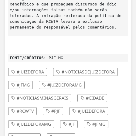
xenofóbico e que propaguem discursos de ódio
e/ou informações falsas também não serão
toleradas. A infração reiterada da política de
comunicação da RCWTV levará à exclusão
permanente do responsável pelos comentários.
FONTE/CRÉDITOS:
PJF.MG
#JUIZDEFORA
#NOTICIASDEJUIZDEFORA
#JFMG
#JUIZDEFORAMG
#NOTICIASMINASGERAIS
#CIDADE
#RCWTV
#PJF
#JUIZDEFORA
#JUIZDEFORAMG
#JF
#JFMG