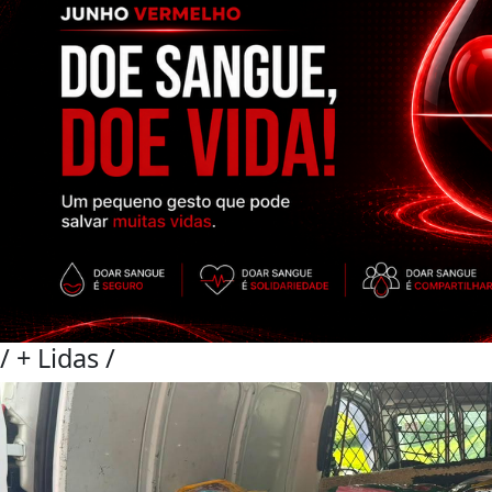
/
+ Lidas
/