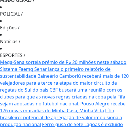
MINAS GERAIS
/
POLICIAL
/
Edições
/
Notícias
/
ESPORTES
/
Mega-Sena sorteia prêmio de R$ 20 milhões neste sábado
Sistema Faemg Senar lança o primeiro relatório de
sustentabilidade
Balneário Camboriú receberá mais de 120
velejadores para a terceira etapa do maior circuito de
regatas do Sul do país
CBF buscará uma reunião com os
clubes para que as novas regras criadas na copa pela Fifa
sejam adotadas no futebol nacional.
Pouso Alegre recebe
176 novas moradias do Minha Casa, Minha Vida
Lítio
brasileiro: potencial de agregação de valor impulsiona a
produção nacional
Ferro-gusa de Sete Lagoas é excluído