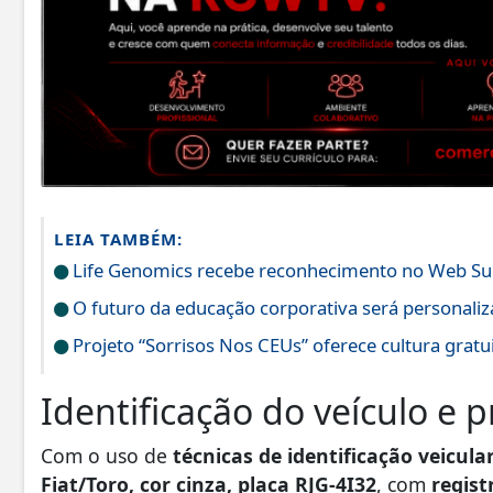
LEIA TAMBÉM:
Life Genomics recebe reconhecimento no Web S
O futuro da educação corporativa será personali
Projeto “Sorrisos Nos CEUs” oferece cultura gratu
Identificação do veículo e 
Com o uso de
técnicas de identificação veicula
Fiat/Toro, cor cinza, placa RJG-4I32
, com
regist