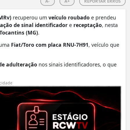
A-
A+
REPORTAR ERROS
PMRv)
recuperou um
veículo roubado
e prendeu
ação de sinal identificador
e
receptação
, nesta
Tocantins (MG)
.
m uma
Fiat/Toro com placa RNU-7H91
, veículo que
 de adulteração
nos sinais identificadores, o que
cidade