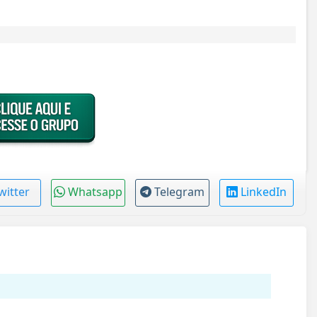
witter
Whatsapp
Telegram
LinkedIn