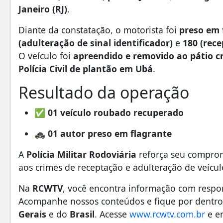
Janeiro (RJ)
.
Diante da constatação, o motorista foi
preso em 
(adulteração de sinal identificador)
e
180 (rec
O veículo foi
apreendido e removido ao pátio c
Polícia Civil de plantão em Ubá
.
Resultado da operação
✅
01 veículo roubado recuperado
🚓
01 autor preso em flagrante
A
Polícia Militar Rodoviária
reforça seu comprom
aos crimes de receptação e adulteração de veícu
Na
RCWTV
, você encontra informação com respon
Acompanhe nossos conteúdos e fique por dentro 
Gerais
e do
Brasil
. Acesse
www.rcwtv.com.br
e e