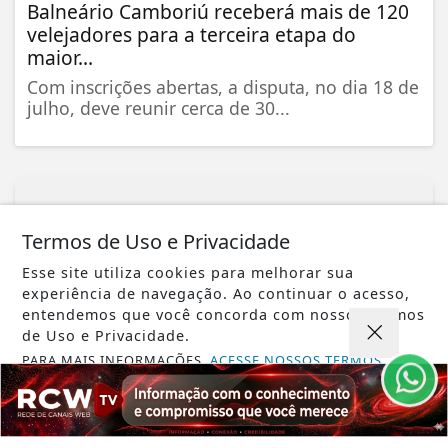
Balneário Camboriú receberá mais de 120
velejadores para a terceira etapa do
maior...
Com inscrições abertas, a disputa, no dia 18 de
julho, deve reunir cerca de 30...
NOSSAS NOTÍCIAS
NO CELULAR
Termos de Uso e Privacidade
Receba as notícias do RCWTV no seu app
favorito de mensagens.
Esse site utiliza cookies para melhorar sua
experiência de navegação. Ao continuar o acesso,
entendemos que você concorda com nossos Termos
de Uso e Privacidade.
PARA MAIS INFORMAÇÕES,
ACESSE NOSSOS TERMOS
Telegram
Whatsapp
Facebook
CLICANDO AQUI
PROSSEGUIR
ENTRAR