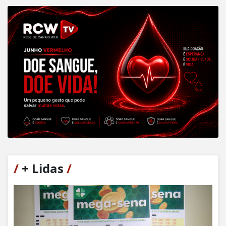
/
+ Lidas
/