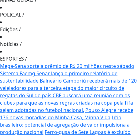
MINAS GERAIS
/
POLICIAL
/
Edições
/
Notícias
/
ESPORTES
/
Mega-Sena sorteia prêmio de R$ 20 milhões neste sábado
Sistema Faemg Senar lança o primeiro relatório de
sustentabilidade
Balneário Camboriú receberá mais de 120
velejadores para a terceira etapa do maior circuito de
regatas do Sul do país
CBF buscará uma reunião com os
clubes para que as novas regras criadas na copa pela Fifa
sejam adotadas no futebol nacional.
Pouso Alegre recebe
176 novas moradias do Minha Casa, Minha Vida
Lítio
brasileiro: potencial de agregação de valor impulsiona a
produção nacional
Ferro-gusa de Sete Lagoas é excluído