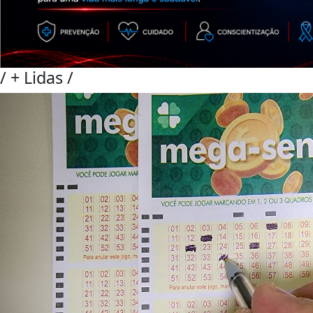
/
+ Lidas
/