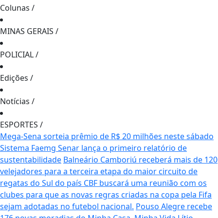
Colunas
/
MINAS GERAIS
/
POLICIAL
/
Edições
/
Notícias
/
ESPORTES
/
Mega-Sena sorteia prêmio de R$ 20 milhões neste sábado
Sistema Faemg Senar lança o primeiro relatório de
sustentabilidade
Balneário Camboriú receberá mais de 120
velejadores para a terceira etapa do maior circuito de
regatas do Sul do país
CBF buscará uma reunião com os
clubes para que as novas regras criadas na copa pela Fifa
sejam adotadas no futebol nacional.
Pouso Alegre recebe
176 novas moradias do Minha Casa, Minha Vida
Lítio