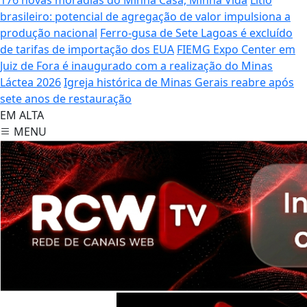
brasileiro: potencial de agregação de valor impulsiona a
produção nacional
Ferro-gusa de Sete Lagoas é excluído
de tarifas de importação dos EUA
FIEMG Expo Center em
Juiz de Fora é inaugurado com a realização do Minas
Láctea 2026
Igreja histórica de Minas Gerais reabre após
sete anos de restauração
EM ALTA
MENU