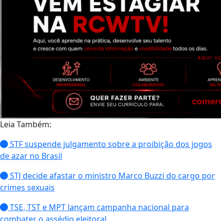
Leia Também:
STF suspende julgamento sobre a proibição dos jogos
de azar no Brasil
STJ decide afastar o ministro Marco Buzzi do cargo por
crimes sexuais
TSE, TST e MPT lançam campanha nacional para
combater o assédio eleitoral