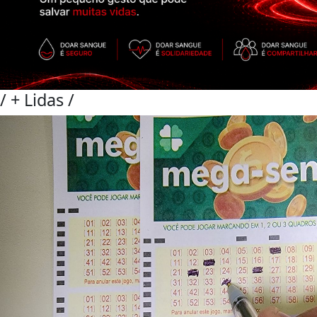
/
+ Lidas
/