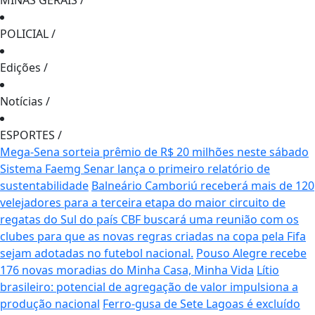
MINAS GERAIS
/
POLICIAL
/
Edições
/
Notícias
/
ESPORTES
/
Mega-Sena sorteia prêmio de R$ 20 milhões neste sábado
Sistema Faemg Senar lança o primeiro relatório de
sustentabilidade
Balneário Camboriú receberá mais de 120
velejadores para a terceira etapa do maior circuito de
regatas do Sul do país
CBF buscará uma reunião com os
clubes para que as novas regras criadas na copa pela Fifa
sejam adotadas no futebol nacional.
Pouso Alegre recebe
176 novas moradias do Minha Casa, Minha Vida
Lítio
brasileiro: potencial de agregação de valor impulsiona a
produção nacional
Ferro-gusa de Sete Lagoas é excluído