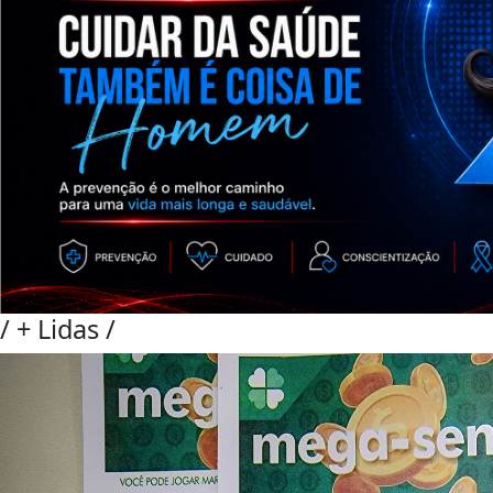
/
+ Lidas
/