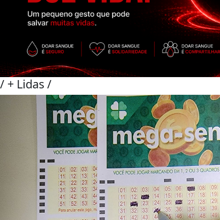
/
+ Lidas
/