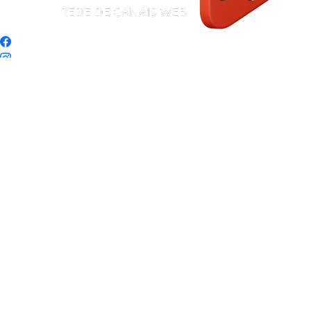
Início
|
Sobre
|
Painel do Leitor
|
Expediente
|
Termos de Uso e Privacidade
|
FAQ
|
Contato
© 2026 RCWTV – Sistema RCW de Comunicação. Todos os
direitos reservados. Informação com credibilidade e