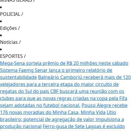
MINAS GERAIS
/
POLICIAL
/
Edições
/
Notícias
/
ESPORTES
/
Mega-Sena sorteia prêmio de R$ 20 milhões neste sábado
Sistema Faemg Senar lança o primeiro relatório de
sustentabilidade
Balneário Camboriú receberá mais de 120
velejadores para a terceira etapa do maior circuito de
regatas do Sul do país
CBF buscará uma reunião com os
clubes para que as novas regras criadas na copa pela Fifa
sejam adotadas no futebol nacional.
Pouso Alegre recebe
176 novas moradias do Minha Casa, Minha Vida
Lítio
brasileiro: potencial de agregação de valor impulsiona a
produção nacional
Ferro-gusa de Sete Lagoas é excluído