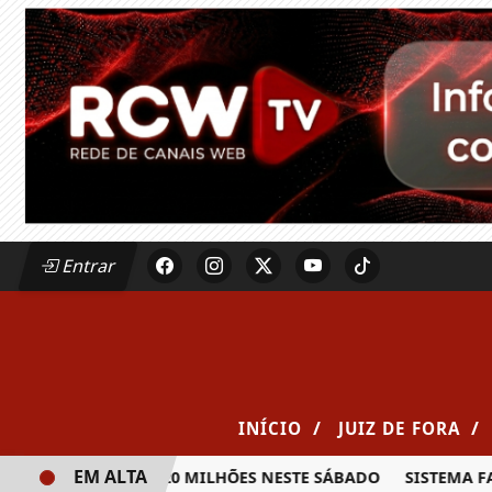
Entrar
/
/
INÍCIO
JUIZ DE FORA
EM ALTA
RÊMIO DE R$ 20 MILHÕES NESTE SÁBADO
SISTEMA FAEMG S