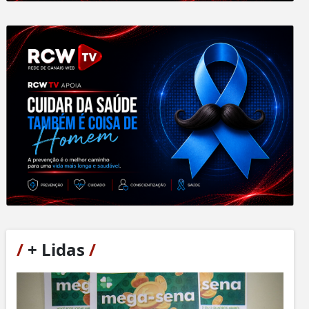
/
+ Lidas
/