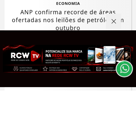
ECONOMIA
ANP confirma recorde de áreas
ofertadas nos leilões de petróleo em
Termos de Uso e Privacidade
outubro
Esse site utiliza cookies para melhorar sua
Saiba Mais
experiência de navegação. Ao continuar o acesso,
entendemos que você concorda com nossos Termos
de Uso e Privacidade.
PARA MAIS INFORMAÇÕES,
ACESSE NOSSOS TERMOS
CLICANDO AQUI
PROSSEGUIR