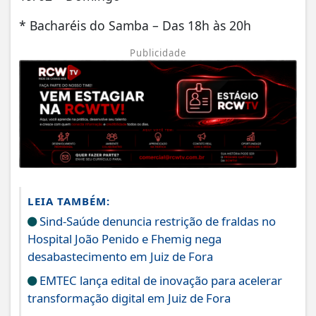
* Bacharéis do Samba – Das 18h às 20h
Publicidade
LEIA TAMBÉM:
Sind-Saúde denuncia restrição de fraldas no
Hospital João Penido e Fhemig nega
desabastecimento em Juiz de Fora
EMTEC lança edital de inovação para acelerar
transformação digital em Juiz de Fora