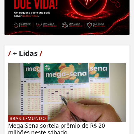
/
+ Lidas
/
BRASIL/MUNDO
Mega-Sena sorteia prêmio de R$ 20
milhões neste sábado