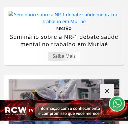
REGIÃO
Seminário sobre a NR-1 debate saúde
mental no trabalho em Muriaé
Saiba Mais
Termos de Uso e Privacidade
Esse site utiliza cookies para melhorar sua
experiência de navegação. Ao continuar o acesso,
entendemos que você concorda com nossos Termos
de Uso e Privacidade.
PARA MAIS INFORMAÇÕES,
ACESSE NOSSOS TERMOS
CLICANDO AQUI
PROSSEGUIR