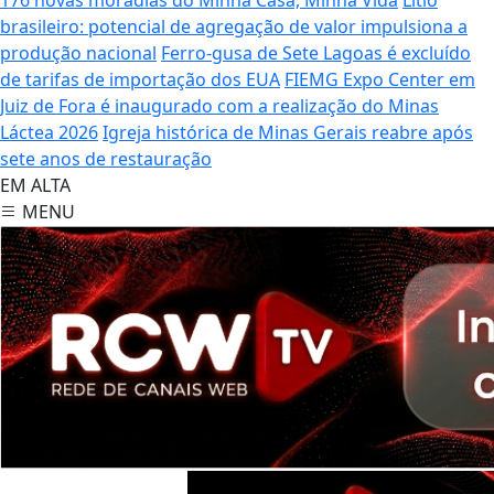
brasileiro: potencial de agregação de valor impulsiona a
produção nacional
Ferro-gusa de Sete Lagoas é excluído
de tarifas de importação dos EUA
FIEMG Expo Center em
Juiz de Fora é inaugurado com a realização do Minas
Láctea 2026
Igreja histórica de Minas Gerais reabre após
sete anos de restauração
EM ALTA
MENU