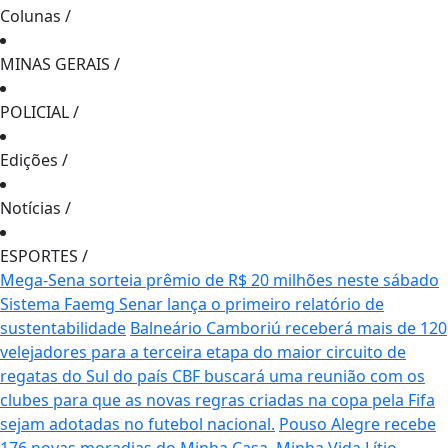
Colunas
/
MINAS GERAIS
/
POLICIAL
/
Edições
/
Notícias
/
ESPORTES
/
Mega-Sena sorteia prêmio de R$ 20 milhões neste sábado
Sistema Faemg Senar lança o primeiro relatório de
sustentabilidade
Balneário Camboriú receberá mais de 120
velejadores para a terceira etapa do maior circuito de
regatas do Sul do país
CBF buscará uma reunião com os
clubes para que as novas regras criadas na copa pela Fifa
sejam adotadas no futebol nacional.
Pouso Alegre recebe
176 novas moradias do Minha Casa, Minha Vida
Lítio