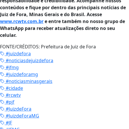
responsabilidade e credibilidade. Acompanhe nossos
conteúdos e fique por dentro das principais notícias de
Juiz de Fora, Minas Gerais e do Brasil. Acesse
www.rcwtv.com.br
e entre também no nosso grupo de
WhatsApp para receber atualizações direto no seu
celular.
FONTE/CRÉDITOS:
Prefeitura de Juiz de Fora
#juizdefora
#noticiasdejuizdefora
#jfmg
#juizdeforamg
#noticiasminasgerais
#cidade
#rcwtv
#pjf
#JuizdeFora
#JuizdeForaMG
#JF