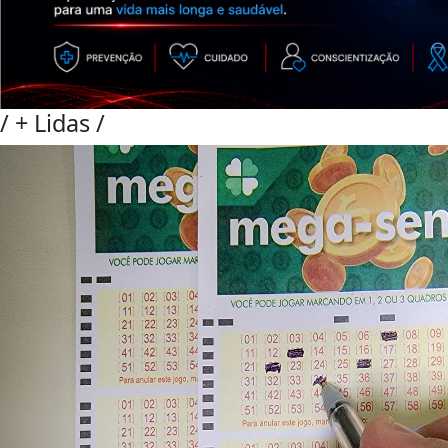
/
+ Lidas
/