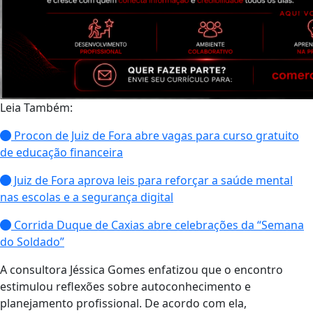
Leia Também:
Procon de Juiz de Fora abre vagas para curso gratuito
de educação financeira
Juiz de Fora aprova leis para reforçar a saúde mental
nas escolas e a segurança digital
Corrida Duque de Caxias abre celebrações da “Semana
do Soldado”
A consultora Jéssica Gomes enfatizou que o encontro
estimulou reflexões sobre autoconhecimento e
planejamento profissional. De acordo com ela,