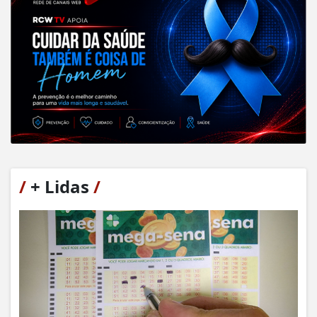
/
+ Lidas
/