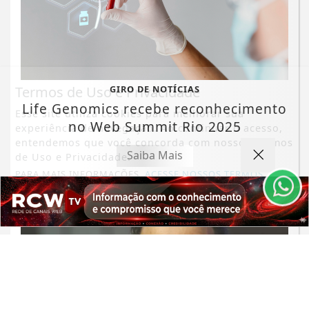
Termos de Uso e Privacidade
GIRO DE NOTÍCIAS
Life Genomics recebe reconhecimento
Esse site utiliza cookies para melhorar sua
no Web Summit Rio 2025
experiência de navegação. Ao continuar o acesso,
entendemos que você concorda com nossos Termos
Saiba Mais
de Uso e Privacidade.
PARA MAIS INFORMAÇÕES,
ACESSE NOSSOS TERMOS
CLICANDO AQUI
PROSSEGUIR