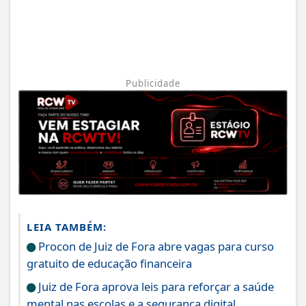
Publicidade
LEIA TAMBÉM:
Procon de Juiz de Fora abre vagas para curso
gratuito de educação financeira
Juiz de Fora aprova leis para reforçar a saúde
mental nas escolas e a segurança digital