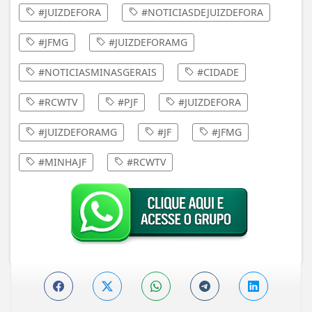
#JUIZDEFORA
#NOTICIASDEJUIZDEFORA
#JFMG
#JUIZDEFORAMG
#NOTICIASMINASGERAIS
#CIDADE
#RCWTV
#PJF
#JUIZDEFORA
#JUIZDEFORAMG
#JF
#JFMG
#MINHAJF
#RCWTV