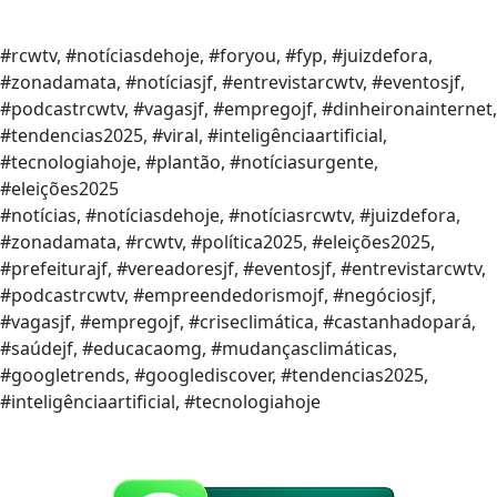
#rcwtv, #notíciasdehoje, #foryou, #fyp, #juizdefora,
#zonadamata, #notíciasjf, #entrevistarcwtv, #eventosjf,
#podcastrcwtv, #vagasjf, #empregojf, #dinheironainternet,
#tendencias2025, #viral, #inteligênciaartificial,
#tecnologiahoje, #plantão, #notíciasurgente,
#eleições2025
#notícias, #notíciasdehoje, #notíciasrcwtv, #juizdefora,
#zonadamata, #rcwtv, #política2025, #eleições2025,
#prefeiturajf, #vereadoresjf, #eventosjf, #entrevistarcwtv,
#podcastrcwtv, #empreendedorismojf, #negóciosjf,
#vagasjf, #empregojf, #criseclimática, #castanhadopará,
#saúdejf, #educacaomg, #mudançasclimáticas,
#googletrends, #googlediscover, #tendencias2025,
#inteligênciaartificial, #tecnologiahoje