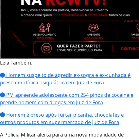
Leia Também:
Homem suspeito de agredir ex-sogra e ex-cunhada é
preso em clínica psiquiátrica em Juiz de Fora
PM apreende adolescente com 254 pinos de cocaína e
prende homem com drogas em Juiz de Fora
Homem é preso após furtar picanha, chocolates e
outros produtos em supermercado de Juiz de Fora
A Polícia Militar alerta para uma nova modalidade de