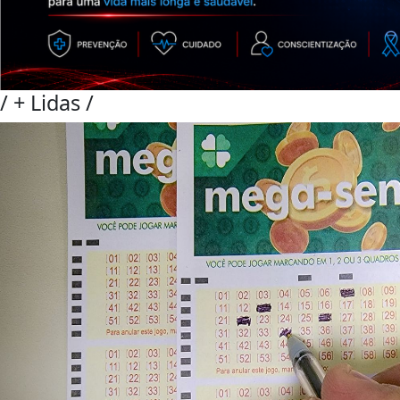
/
+ Lidas
/