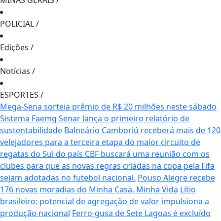
MINAS GERAIS
/
POLICIAL
/
Edições
/
Notícias
/
ESPORTES
/
Mega-Sena sorteia prêmio de R$ 20 milhões neste sábado
Sistema Faemg Senar lança o primeiro relatório de
sustentabilidade
Balneário Camboriú receberá mais de 120
velejadores para a terceira etapa do maior circuito de
regatas do Sul do país
CBF buscará uma reunião com os
clubes para que as novas regras criadas na copa pela Fifa
sejam adotadas no futebol nacional.
Pouso Alegre recebe
176 novas moradias do Minha Casa, Minha Vida
Lítio
brasileiro: potencial de agregação de valor impulsiona a
produção nacional
Ferro-gusa de Sete Lagoas é excluído