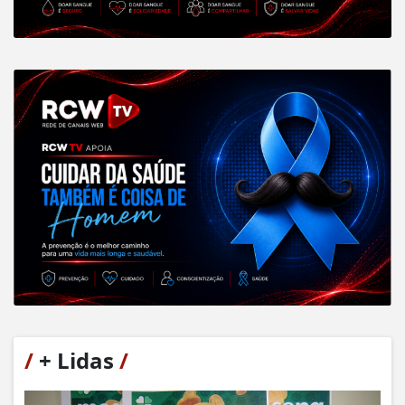
/
+ Lidas
/