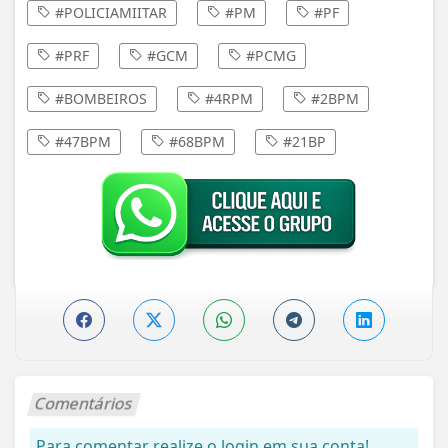
#POLICIAMIITAR
#PM
#PF
#PRF
#GCM
#PCMG
#BOMBEIROS
#4RPM
#2BPM
#47BPM
#68BPM
#21BP
Comentários
Para comentar realize o login em sua conta!