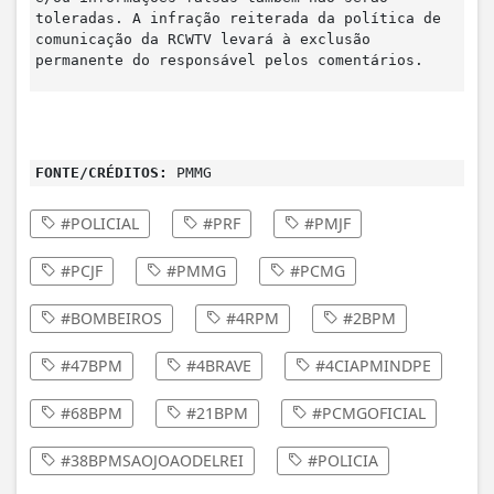
toleradas. A infração reiterada da política de
comunicação da RCWTV levará à exclusão
permanente do responsável pelos comentários.
FONTE/CRÉDITOS:
PMMG
#POLICIAL
#PRF
#PMJF
#PCJF
#PMMG
#PCMG
#BOMBEIROS
#4RPM
#2BPM
#47BPM
#4BRAVE
#4CIAPMINDPE
#68BPM
#21BPM
#PCMGOFICIAL
#38BPMSAOJOAODELREI
#POLICIA