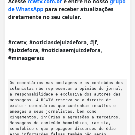
Acesse
rcwtv.com.br
e entre no nosso
grupo
de WhatsApp
para receber atualizações
diretamente no seu celular.
#rcwtv, #noticiasdejuizdefora, #jf,
#juizdefora, #noticiasemjuizdefora,
#minasgerais
Os comentários nas postagens e os conteúdos dos
colunistas não representam a opinião do jornal;
a responsabilidade é exclusiva dos autores das
mensagens. A RCWTV reserva-se o direito de
excluir comentários que contenham insultos e
ameaças a seus jornalistas, bem como
xingamentos, injúrias e agressões a terceiros.
Mensagens de conteúdo homofóbico, racista,
xenofóbico e que propaguem discursos de ódio
e/ou informações falsas também não serão