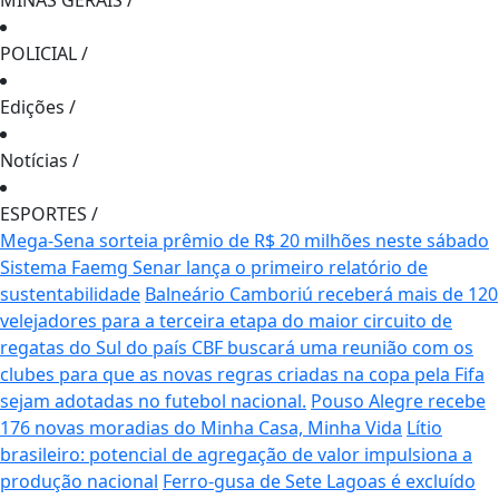
MINAS GERAIS
/
POLICIAL
/
Edições
/
Notícias
/
ESPORTES
/
Mega-Sena sorteia prêmio de R$ 20 milhões neste sábado
Sistema Faemg Senar lança o primeiro relatório de
sustentabilidade
Balneário Camboriú receberá mais de 120
velejadores para a terceira etapa do maior circuito de
regatas do Sul do país
CBF buscará uma reunião com os
clubes para que as novas regras criadas na copa pela Fifa
sejam adotadas no futebol nacional.
Pouso Alegre recebe
176 novas moradias do Minha Casa, Minha Vida
Lítio
brasileiro: potencial de agregação de valor impulsiona a
produção nacional
Ferro-gusa de Sete Lagoas é excluído