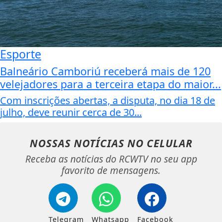
Esporte
Balneário Camboriú receberá mais de 120
velejadores para a terceira etapa do maior...
Com inscrições abertas, a disputa, no dia 18 de
julho, deve reunir cerca de 30...
NOSSAS NOTÍCIAS
NO CELULAR
Receba as notícias do RCWTV no seu app
favorito de mensagens.
Telegram
Whatsapp
Facebook