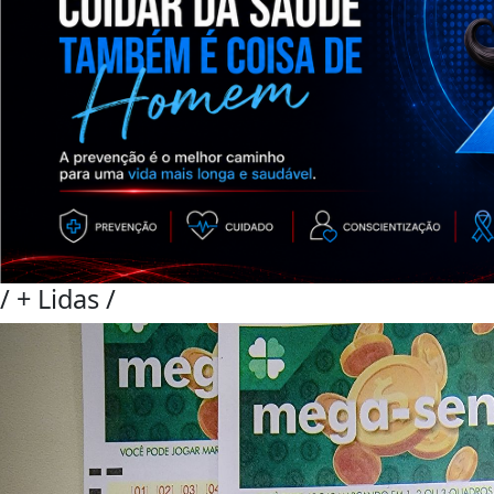
/
+ Lidas
/