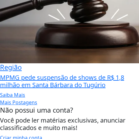
Região
MPMG pede suspensão de shows de R$ 1,8
milhão em Santa Bárbara do Tugúrio
Saiba Mais
Mais Postagens
Não possui uma conta?
Você pode ler matérias exclusivas, anunciar
classificados e muito mais!
Criar minha conta