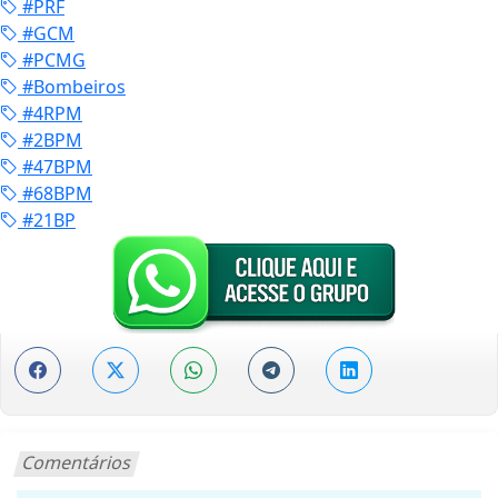
#PRF
#GCM
#PCMG
#Bombeiros
#4RPM
#2BPM
#47BPM
#68BPM
#21BP
Comentários