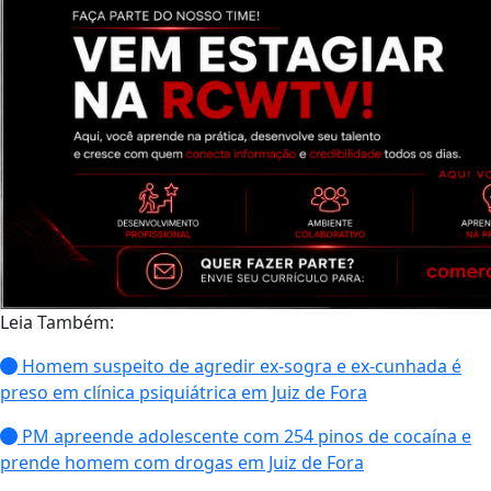
Leia Também:
Homem suspeito de agredir ex-sogra e ex-cunhada é
preso em clínica psiquiátrica em Juiz de Fora
PM apreende adolescente com 254 pinos de cocaína e
prende homem com drogas em Juiz de Fora