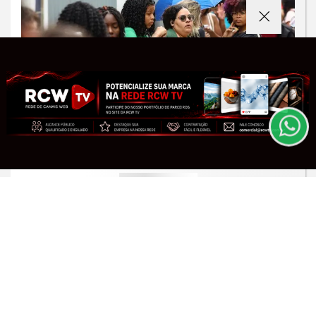
Termos de Uso e Privacidade
Esse site utiliza cookies para melhorar sua
experiência de navegação. Ao continuar o acesso,
entendemos que você concorda com nossos Termos
de Uso e Privacidade.
PARA MAIS INFORMAÇÕES,
ACESSE NOSSOS TERMOS
EDUCAÇÃO
CLICANDO AQUI
Inep libera o cartão de confirmação
do Encceja para consulta de locais
PROSSEGUIR
Saiba Mais