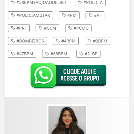
#38BPMSAOJOAODELREI
#POLICIA
#POLICIAMIITAR
#PM
#PF
#PRF
#GCM
#PCMG
#BOMBEIROS
#4RPM
#2BPM
#47BPM
#68BPM
#21BP