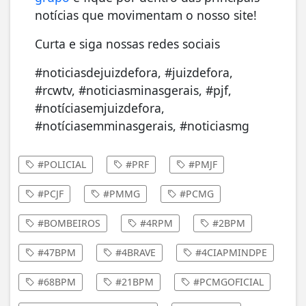
notícias que movimentam o nosso site!
Curta e siga nossas redes sociais
#noticiasdejuizdefora, #juizdefora,
#rcwtv, #noticiasminasgerais, #pjf,
#notíciasemjuizdefora,
#notíciasemminasgerais, #noticiasmg
#POLICIAL
#PRF
#PMJF
#PCJF
#PMMG
#PCMG
#BOMBEIROS
#4RPM
#2BPM
#47BPM
#4BRAVE
#4CIAPMINDPE
#68BPM
#21BPM
#PCMGOFICIAL