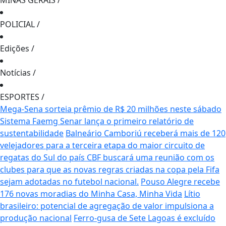
MINAS GERAIS
/
POLICIAL
/
Edições
/
Notícias
/
ESPORTES
/
Mega-Sena sorteia prêmio de R$ 20 milhões neste sábado
Sistema Faemg Senar lança o primeiro relatório de
sustentabilidade
Balneário Camboriú receberá mais de 120
velejadores para a terceira etapa do maior circuito de
regatas do Sul do país
CBF buscará uma reunião com os
clubes para que as novas regras criadas na copa pela Fifa
sejam adotadas no futebol nacional.
Pouso Alegre recebe
176 novas moradias do Minha Casa, Minha Vida
Lítio
brasileiro: potencial de agregação de valor impulsiona a
produção nacional
Ferro-gusa de Sete Lagoas é excluído