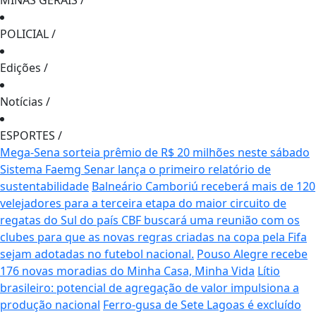
MINAS GERAIS
/
POLICIAL
/
Edições
/
Notícias
/
ESPORTES
/
Mega-Sena sorteia prêmio de R$ 20 milhões neste sábado
Sistema Faemg Senar lança o primeiro relatório de
sustentabilidade
Balneário Camboriú receberá mais de 120
velejadores para a terceira etapa do maior circuito de
regatas do Sul do país
CBF buscará uma reunião com os
clubes para que as novas regras criadas na copa pela Fifa
sejam adotadas no futebol nacional.
Pouso Alegre recebe
176 novas moradias do Minha Casa, Minha Vida
Lítio
brasileiro: potencial de agregação de valor impulsiona a
produção nacional
Ferro-gusa de Sete Lagoas é excluído