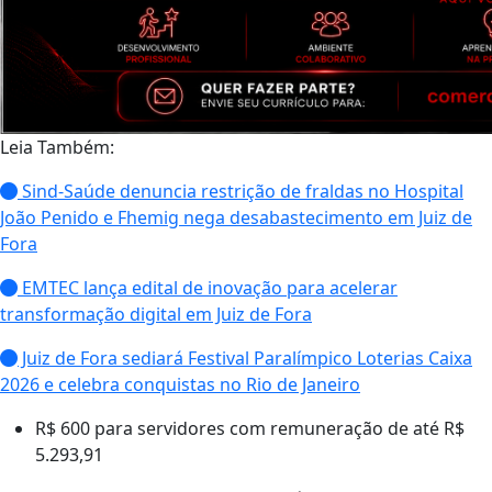
Leia Também:
Sind-Saúde denuncia restrição de fraldas no Hospital
João Penido e Fhemig nega desabastecimento em Juiz de
Fora
EMTEC lança edital de inovação para acelerar
transformação digital em Juiz de Fora
Juiz de Fora sediará Festival Paralímpico Loterias Caixa
2026 e celebra conquistas no Rio de Janeiro
R$ 600 para servidores com remuneração de até R$
5.293,91