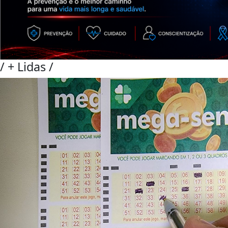
/
+ Lidas
/