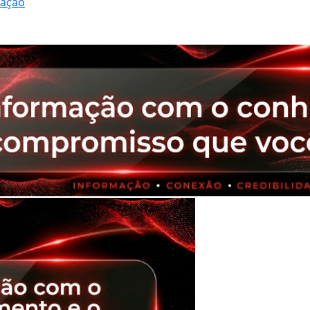
ração