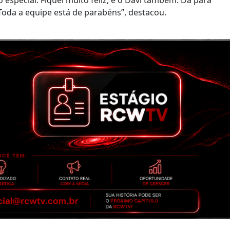
especial. Fiquei muito feliz, e o Davi também. Dá para
Toda a equipe está de parabéns”, destacou.