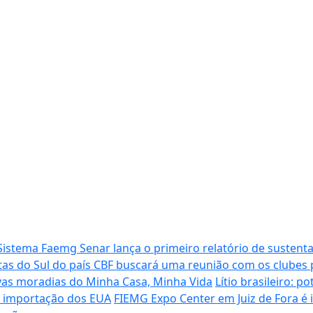
Sistema Faemg Senar lança o primeiro relatório de sustenta
tas do Sul do país
CBF buscará uma reunião com os clubes p
vas moradias do Minha Casa, Minha Vida
Lítio brasileiro: 
de importação dos EUA
FIEMG Expo Center em Juiz de Fora é