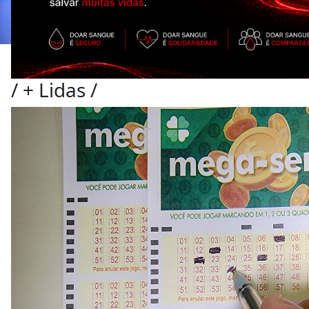
/
+ Lidas
/