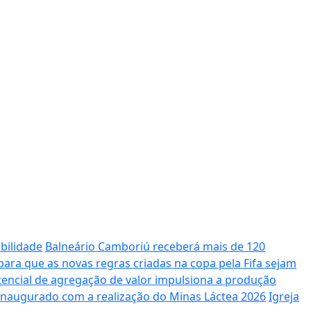
bilidade
Balneário Camboriú receberá mais de 120
ara que as novas regras criadas na copa pela Fifa sejam
potencial de agregação de valor impulsiona a produção
 inaugurado com a realização do Minas Láctea 2026
Igreja