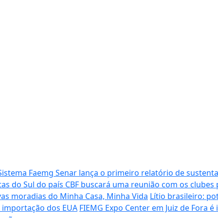
Sistema Faemg Senar lança o primeiro relatório de sustenta
tas do Sul do país
CBF buscará uma reunião com os clubes p
vas moradias do Minha Casa, Minha Vida
Lítio brasileiro: 
de importação dos EUA
FIEMG Expo Center em Juiz de Fora é