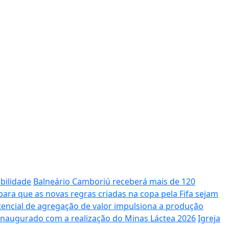
bilidade
Balneário Camboriú receberá mais de 120
ara que as novas regras criadas na copa pela Fifa sejam
potencial de agregação de valor impulsiona a produção
 inaugurado com a realização do Minas Láctea 2026
Igreja