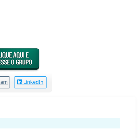
ram
LinkedIn