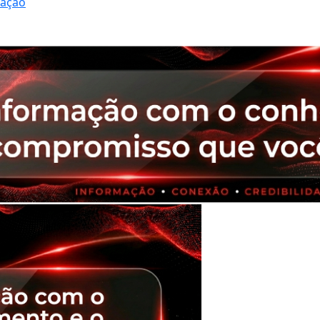
ração