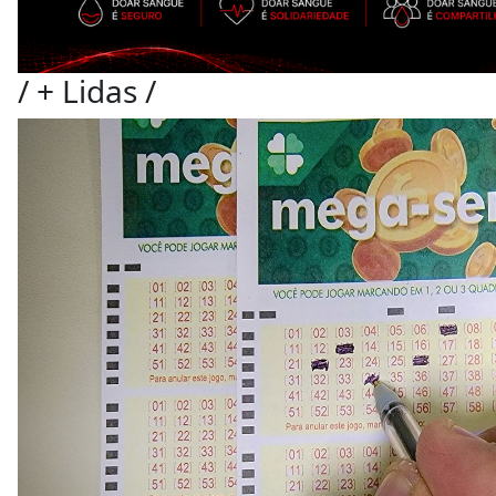
/
+ Lidas
/