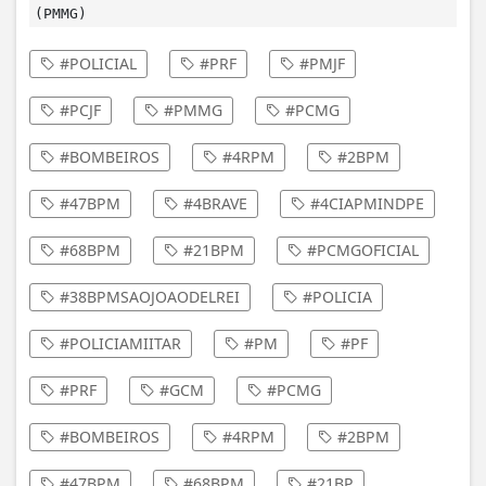
(PMMG)
#POLICIAL
#PRF
#PMJF
#PCJF
#PMMG
#PCMG
#BOMBEIROS
#4RPM
#2BPM
#47BPM
#4BRAVE
#4CIAPMINDPE
#68BPM
#21BPM
#PCMGOFICIAL
#38BPMSAOJOAODELREI
#POLICIA
#POLICIAMIITAR
#PM
#PF
#PRF
#GCM
#PCMG
#BOMBEIROS
#4RPM
#2BPM
#47BPM
#68BPM
#21BP