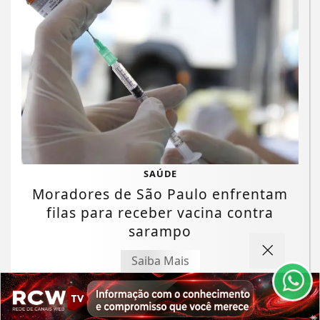
SAÚDE
Termos de Uso e Privacidade
Moradores de São Paulo enfrentam
Esse site utiliza cookies para melhorar sua
filas para receber vacina contra
experiência de navegação. Ao continuar o acesso,
sarampo
entendemos que você concorda com nossos Termos
de Uso e Privacidade.
Saiba Mais
PARA MAIS INFORMAÇÕES,
ACESSE NOSSOS TERMOS
CLICANDO AQUI
PROSSEGUIR