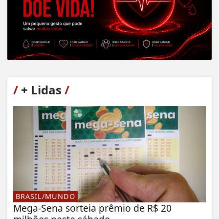
/
+ Lidas
/
BRASIL/MUNDO
Mega-Sena sorteia prêmio de R$ 20