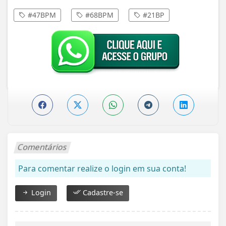
#47BPM
#68BPM
#21BP
Comentários
Para comentar realize o login em sua conta!
Login
Cadastre-se