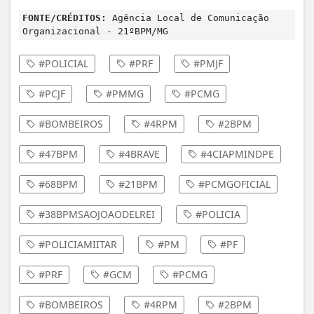
FONTE/CRÉDITOS:
Agência Local de Comunicação
Organizacional - 21ºBPM/MG
#POLICIAL
#PRF
#PMJF
#PCJF
#PMMG
#PCMG
#BOMBEIROS
#4RPM
#2BPM
#47BPM
#4BRAVE
#4CIAPMINDPE
#68BPM
#21BPM
#PCMGOFICIAL
#38BPMSAOJOAODELREI
#POLICIA
#POLICIAMIITAR
#PM
#PF
#PRF
#GCM
#PCMG
#BOMBEIROS
#4RPM
#2BPM