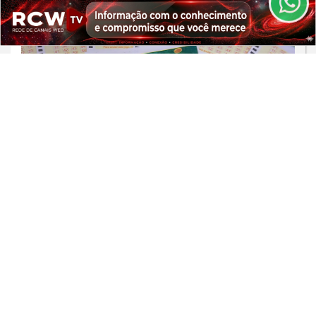
CLICANDO AQUI
PROSSEGUIR
BRASIL/MUNDO
Mega-Sena pode pagar R$ 165
milhões em sorteio neste domingo
Saiba Mais