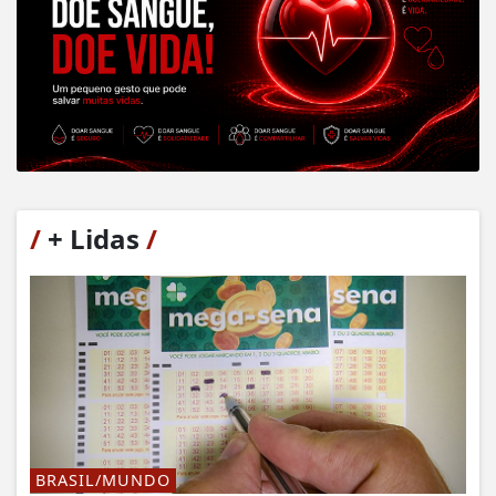
/
+ Lidas
/
BRASIL/MUNDO