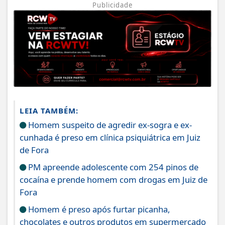
Publicidade
LEIA TAMBÉM:
Homem suspeito de agredir ex-sogra e ex-
cunhada é preso em clínica psiquiátrica em Juiz
de Fora
PM apreende adolescente com 254 pinos de
cocaína e prende homem com drogas em Juiz de
Fora
Homem é preso após furtar picanha,
chocolates e outros produtos em supermercado