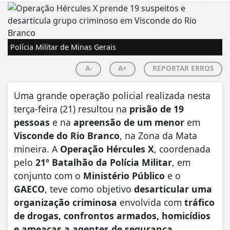
Polícia Militar de Minas Gerais
A-
A+
REPORTAR ERROS
Uma grande operação policial realizada nesta
terça-feira (21) resultou na
prisão de 19
pessoas
e na
apreensão de um menor
em
Visconde do Rio Branco
, na Zona da Mata
mineira. A
Operação Hércules X
, coordenada
pelo
21º Batalhão da Polícia Militar
, em
conjunto com o
Ministério Público
e o
GAECO
, teve como objetivo
desarticular uma
organização criminosa
envolvida com
tráfico
de drogas, confrontos armados, homicídios
e ameaças a agentes de segurança
.