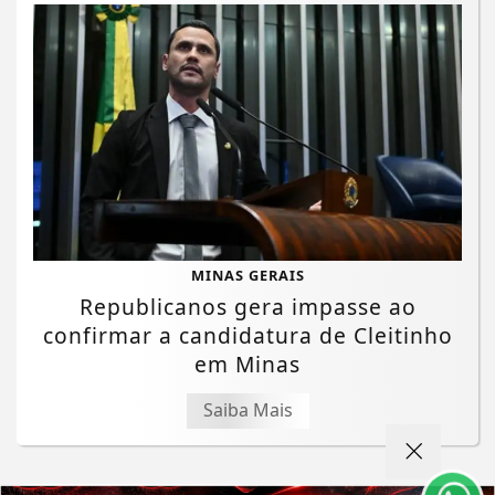
MINAS GERAIS
Republicanos gera impasse ao
confirmar a candidatura de Cleitinho
Termos de Uso e Privacidade
em Minas
Esse site utiliza cookies para melhorar sua
Saiba Mais
experiência de navegação. Ao continuar o acesso,
entendemos que você concorda com nossos Termos
de Uso e Privacidade.
PARA MAIS INFORMAÇÕES,
ACESSE NOSSOS TERMOS