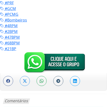
#PRF
#GCM
#PCMG
#Bombeiros
#4RPM
#2BPM
#47BPM
#68BPM
#21BP
Comentários