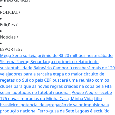
MINAS GERAIS
/
POLICIAL
/
Edições
/
Notícias
/
ESPORTES
/
Mega-Sena sorteia prêmio de R$ 20 milhões neste sábado
Sistema Faemg Senar lança o primeiro relatório de
sustentabilidade
Balneário Camboriú receberá mais de 120
velejadores para a terceira etapa do maior circuito de
regatas do Sul do país
CBF buscará uma reunião com os
clubes para que as novas regras criadas na copa pela Fifa
sejam adotadas no futebol nacional.
Pouso Alegre recebe
176 novas moradias do Minha Casa, Minha Vida
Lítio
brasileiro: potencial de agregação de valor impulsiona a
produção nacional
Ferro-gusa de Sete Lagoas é excluído