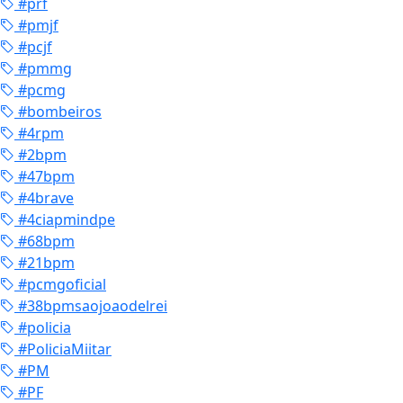
#prf
#pmjf
#pcjf
#pmmg
#pcmg
#bombeiros
#4rpm
#2bpm
#47bpm
#4brave
#4ciapmindpe
#68bpm
#21bpm
#pcmgoficial
#38bpmsaojoaodelrei
#policia
#PoliciaMiitar
#PM
#PF