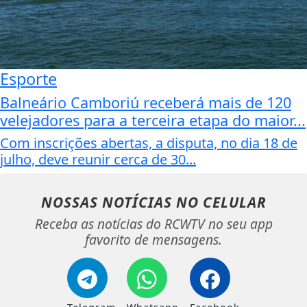
Esporte
Balneário Camboriú receberá mais de 120
velejadores para a terceira etapa do maior...
Com inscrições abertas, a disputa, no dia 18 de
julho, deve reunir cerca de 30...
NOSSAS NOTÍCIAS
NO CELULAR
Receba as notícias do RCWTV no seu app
favorito de mensagens.