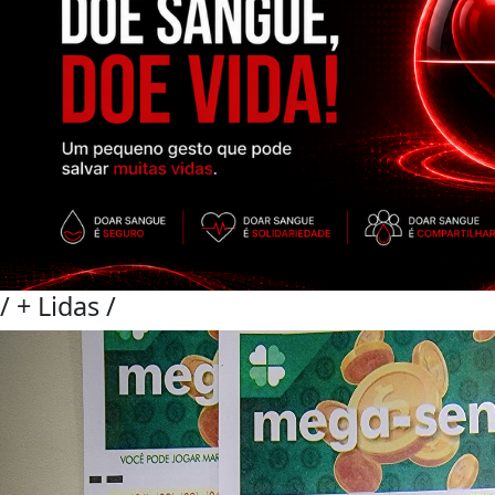
/
+ Lidas
/