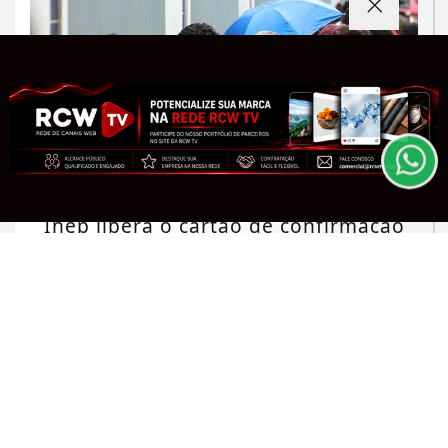
Termos de Uso e Privacidade
Esse site utiliza cookies para melhorar sua
experiência de navegação. Ao continuar o acesso,
entendemos que você concorda com nossos Termos
de Uso e Privacidade.
PARA MAIS INFORMAÇÕES,
ACESSE NOSSOS TERMOS
CLICANDO AQUI
EDUCAÇÃO
PROSSEGUIR
Inep libera o cartão de confirmação
do Encceja para consulta de locais
Saiba Mais