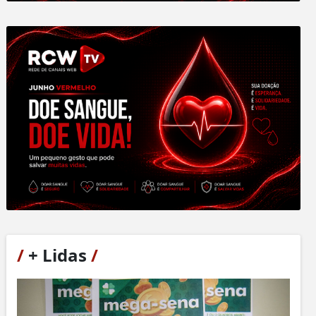
/
+ Lidas
/