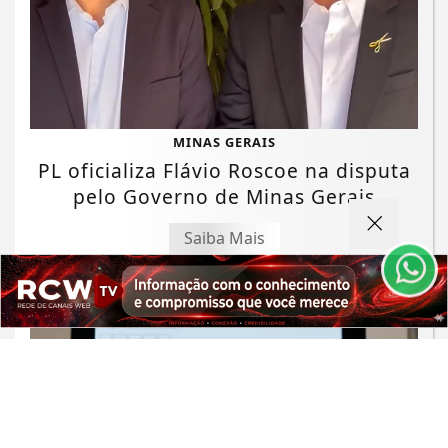
Termos de Uso e Privacidade
MINAS GERAIS
Esse site utiliza cookies para melhorar sua
PL oficializa Flávio Roscoe na disputa
experiência de navegação. Ao continuar o acesso,
pelo Governo de Minas Gerais
entendemos que você concorda com nossos Termos
de Uso e Privacidade.
Saiba Mais
PARA MAIS INFORMAÇÕES,
ACESSE NOSSOS TERMOS
CLICANDO AQUI
PROSSEGUIR