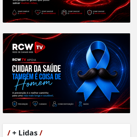
/
+ Lidas
/