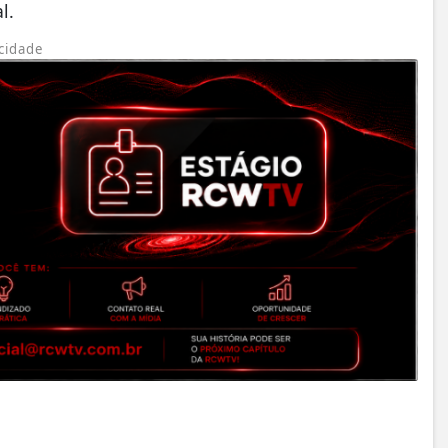
l.
cidade