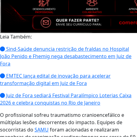
Leia Também:
Sind-Saúde denuncia restrição de fraldas no Hospital
João Penido e Fhemig nega desabastecimento em Juiz de
Fora
EMTEC lança edital de inovação para acelerar
transformação digital em Juiz de Fora
Juiz de Fora sediará Festival Paralímpico Loterias Caixa
2026 e celebra conquistas no Rio de Janeiro
O profissional sofreu traumatismo cranioencefálico e
múltiplas lesões decorrentes do impacto. Equipes de
socorristas do
SAMU
foram acionadas e realizaram