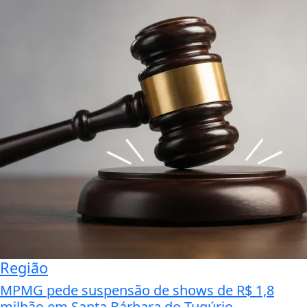
Região
MPMG pede suspensão de shows de R$ 1,8
milhão em Santa Bárbara do Tugúrio