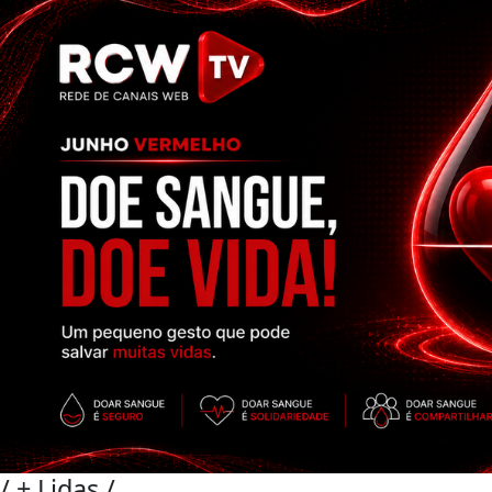
/
+ Lidas
/