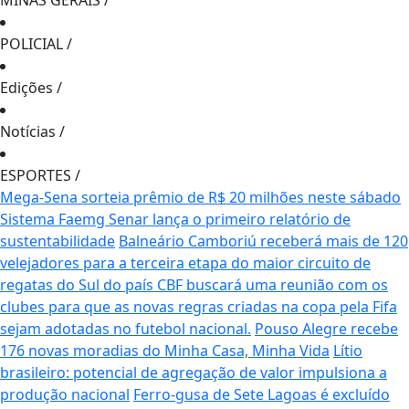
MINAS GERAIS
/
POLICIAL
/
Edições
/
Notícias
/
ESPORTES
/
Mega-Sena sorteia prêmio de R$ 20 milhões neste sábado
Sistema Faemg Senar lança o primeiro relatório de
sustentabilidade
Balneário Camboriú receberá mais de 120
velejadores para a terceira etapa do maior circuito de
regatas do Sul do país
CBF buscará uma reunião com os
clubes para que as novas regras criadas na copa pela Fifa
sejam adotadas no futebol nacional.
Pouso Alegre recebe
176 novas moradias do Minha Casa, Minha Vida
Lítio
brasileiro: potencial de agregação de valor impulsiona a
produção nacional
Ferro-gusa de Sete Lagoas é excluído