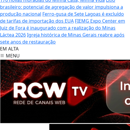
brasileiro: potencial de agregação de valor impulsiona a
produção nacional
Ferro-gusa de Sete Lagoas é excluído
de tarifas de importação dos EUA
FIEMG Expo Center em
Juiz de Fora é inaugurado com a realização do Minas
Láctea 2026
Igreja histórica de Minas Gerais reabre após
sete anos de restauração
EM ALTA
MENU