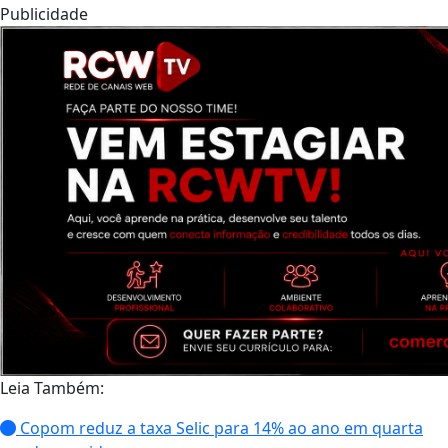
Publicidade
Leia Também:
Copom reduz a taxa Selic para 14% ao ano em quarta