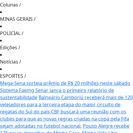
Colunas
/
MINAS GERAIS
/
POLICIAL
/
Edições
/
Notícias
/
ESPORTES
/
Mega-Sena sorteia prêmio de R$ 20 milhões neste sábado
Sistema Faemg Senar lança o primeiro relatório de
sustentabilidade
Balneário Camboriú receberá mais de 120
velejadores para a terceira etapa do maior circuito de
regatas do Sul do país
CBF buscará uma reunião com os
clubes para que as novas regras criadas na copa pela Fifa
sejam adotadas no futebol nacional.
Pouso Alegre recebe
176 novas moradias do Minha Casa, Minha Vida
Lítio