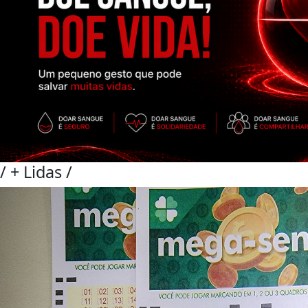
/
+ Lidas
/