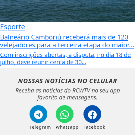
Esporte
Balneário Camboriú receberá mais de 120
velejadores para a terceira etapa do maior...
Com inscrições abertas, a disputa, no dia 18 de
julho, deve reunir cerca de 30...
NOSSAS NOTÍCIAS
NO CELULAR
Receba as notícias do RCWTV no seu app
favorito de mensagens.
Telegram
Whatsapp
Facebook