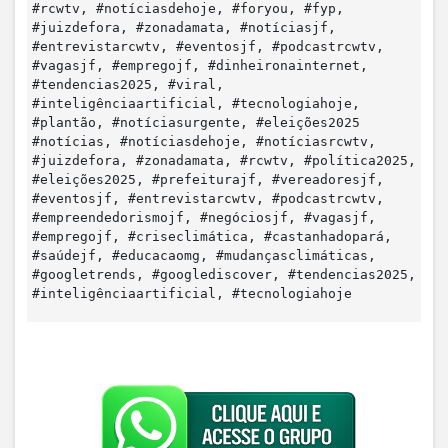
#rcwtv, #notíciasdehoje, #foryou, #fyp,
#juizdefora, #zonadamata, #notíciasjf,
#entrevistarcwtv, #eventosjf, #podcastrcwtv,
#vagasjf, #empregojf, #dinheironainternet,
#tendencias2025, #viral,
#inteligênciaartificial, #tecnologiahoje,
#plantão, #notíciasurgente, #eleições2025
#notícias, #notíciasdehoje, #notíciasrcwtv,
#juizdefora, #zonadamata, #rcwtv, #política2025,
#eleições2025, #prefeiturajf, #vereadoresjf,
#eventosjf, #entrevistarcwtv, #podcastrcwtv,
#empreendedorismojf, #negóciosjf, #vagasjf,
#empregojf, #criseclimática, #castanhadopará,
#saúdejf, #educacaomg, #mudançasclimáticas,
#googletrends, #googlediscover, #tendencias2025,
#inteligênciaartificial, #tecnologiahoje