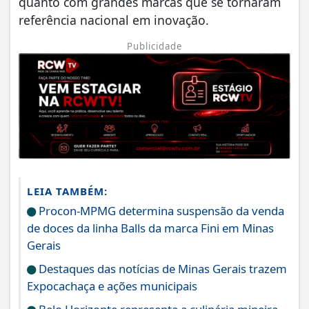
quanto com grandes marcas que se tornaram
referência nacional em inovação.
Publicidade
LEIA TAMBÉM:
Procon-MPMG determina suspensão da venda
de doces da linha Balls da marca Fini em Minas
Gerais
Destaques das notícias de Minas Gerais trazem
Expocachaça e ações municipais