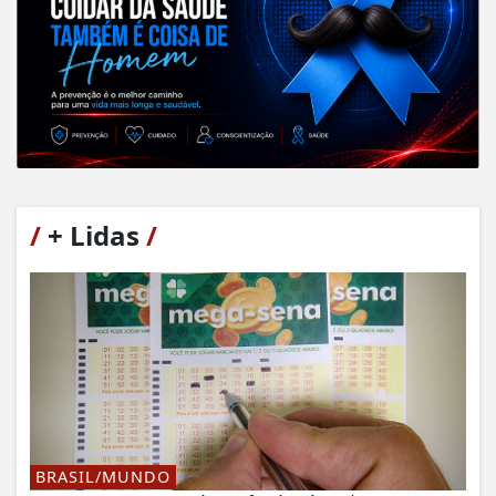
/
+ Lidas
/
BRASIL/MUNDO