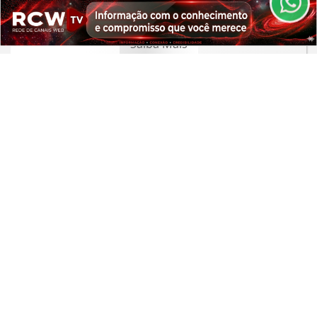
CLICANDO AQUI
insubstituível
PROSSEGUIR
Saiba Mais
SAÚDE
Nova lei autoriza o uso do FGTS em
hospitais filantrópicos do SUS até