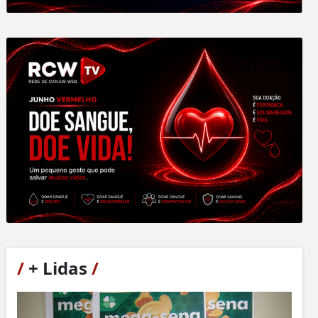
/
+ Lidas
/