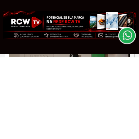
Esse site utiliza cookies para melhorar sua
experiência de navegação. Ao continuar o acesso,
entendemos que você concorda com nossos Termos
de Uso e Privacidade.
PARA MAIS INFORMAÇÕES,
ACESSE NOSSOS TERMOS
CLICANDO AQUI
PROSSEGUIR
JUSTIÇA
TRE-RJ altera 66 locais de votação
para conter o crime organizado
Saiba Mais