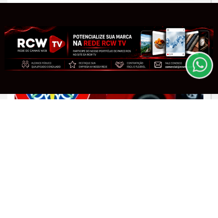
Esse site utiliza cookies para melhorar sua
experiência de navegação. Ao continuar o acesso,
entendemos que você concorda com nossos Termos
de Uso e Privacidade.
PARA MAIS INFORMAÇÕES,
ACESSE NOSSOS TERMOS
CLICANDO AQUI
PROSSEGUIR
OCORRÊNCIA POLICIAL
Idoso fica preso sob caminhão após
atropelamento na Rua Paracatu em
Juiz de Fora
Saiba Mais