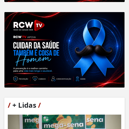
/
+ Lidas
/