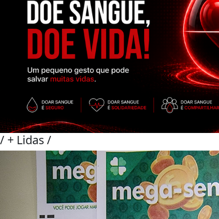
/
+ Lidas
/