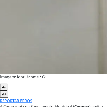
Imagem: Igor Jácome / G1
A-
A+
REPORTAR ERROS
A Companhia de Saneamento Municipal (
Cesama
) emitiu