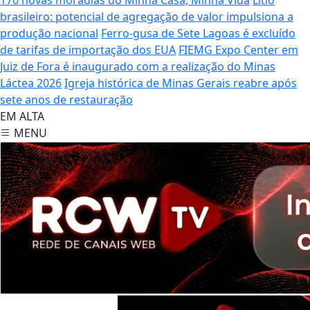
brasileiro: potencial de agregação de valor impulsiona a
produção nacional
Ferro-gusa de Sete Lagoas é excluído
de tarifas de importação dos EUA
FIEMG Expo Center em
Juiz de Fora é inaugurado com a realização do Minas
Láctea 2026
Igreja histórica de Minas Gerais reabre após
sete anos de restauração
EM ALTA
MENU