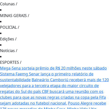
Colunas
/
MINAS GERAIS
/
POLICIAL
/
Edições
/
Notícias
/
ESPORTES
/
Mega-Sena sorteia prêmio de R$ 20 milhões neste sábado
Sistema Faemg Senar lança o primeiro relatório de
sustentabilidade
Balneário Camboriú receberá mais de 120
velejadores para a terceira etapa do maior circuito de
regatas do Sul do país
CBF buscará uma reunião com os
clubes para que as novas regras criadas na copa pela Fifa
sejam adotadas no futebol nacional.
Pouso Alegre recebe
176 novas moradias do Minha Casa, Minha Vida
Lítio