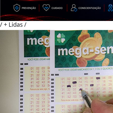
/
+ Lidas
/