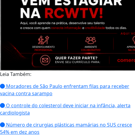
Leia Também:
Moradores de São Paulo enfrentam filas para receber
vacina contra sarampo
O controle do colesterol deve iniciar na infância, alerta
cardiologista
Número de cirurgias plásticas mamárias no SUS cresce
54% em dez anos