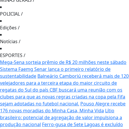
MINAS GERAIS
/
POLICIAL
/
Edições
/
Notícias
/
ESPORTES
/
Mega-Sena sorteia prêmio de R$ 20 milhões neste sábado
Sistema Faemg Senar lança o primeiro relatório de
sustentabilidade
Balneário Camboriú receberá mais de 120
velejadores para a terceira etapa do maior circuito de
regatas do Sul do país
CBF buscará uma reunião com os
clubes para que as novas regras criadas na copa pela Fifa
sejam adotadas no futebol nacional.
Pouso Alegre recebe
176 novas moradias do Minha Casa, Minha Vida
Lítio
brasileiro: potencial de agregação de valor impulsiona a
produção nacional
Ferro-gusa de Sete Lagoas é excluído