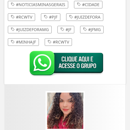
#NOTICIASMINASGERAIS
#CIDADE
#RCWTV
#PJF
#JUIZDEFORA
#JUIZDEFORAMG
#JF
#JFMG
#MINHAJF
#RCWTV