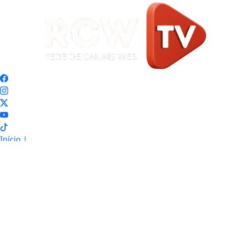
Início
|
Sobre
|
Painel do Leitor
|
Expediente
|
Termos de Uso e Privacidade
|
FAQ
|
Contato