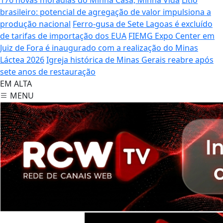
brasileiro: potencial de agregação de valor impulsiona a
produção nacional
Ferro-gusa de Sete Lagoas é excluído
de tarifas de importação dos EUA
FIEMG Expo Center em
Juiz de Fora é inaugurado com a realização do Minas
Láctea 2026
Igreja histórica de Minas Gerais reabre após
sete anos de restauração
EM ALTA
MENU