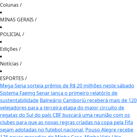
Colunas
/
MINAS GERAIS
/
POLICIAL
/
Edições
/
Notícias
/
ESPORTES
/
Mega-Sena sorteia prêmio de R$ 20 milhões neste sábado
Sistema Faemg Senar lança o primeiro relatório de
sustentabilidade
Balneário Camboriú receberá mais de 120
velejadores para a terceira etapa do maior circuito de
regatas do Sul do país
CBF buscará uma reunião com os
clubes para que as novas regras criadas na copa pela Fifa
sejam adotadas no futebol nacional.
Pouso Alegre recebe
176 novas moradias do Minha Casa, Minha Vida
Lítio