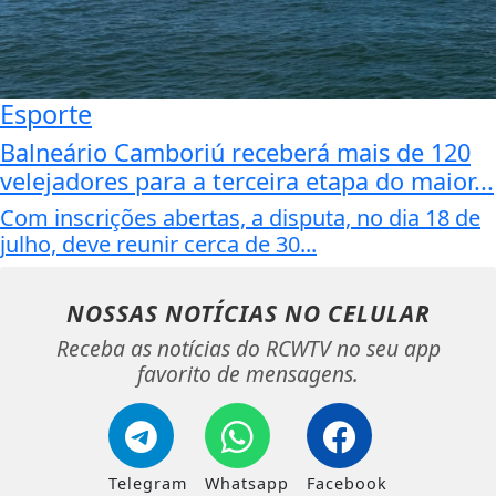
Esporte
Balneário Camboriú receberá mais de 120
velejadores para a terceira etapa do maior...
Com inscrições abertas, a disputa, no dia 18 de
julho, deve reunir cerca de 30...
NOSSAS NOTÍCIAS
NO CELULAR
Receba as notícias do RCWTV no seu app
favorito de mensagens.
Telegram
Whatsapp
Facebook