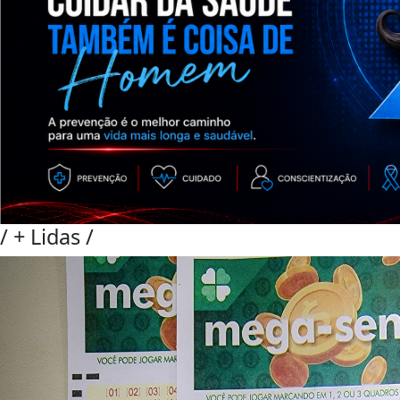
/
+ Lidas
/