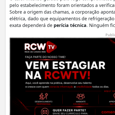
pelo estabelecimento foram orientados a verific
Sobre a origem das chamas, a corporação apont
elétrica, dado que equipamentos de refrigeração
exata dependerá de
perícia técnica
. Ninguém fic
Publi