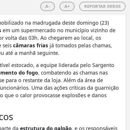
A-
A+
REPORTAR ERROS
mobilizado na madrugada deste domingo (23)
s
em um supermercado no município vizinho de
r volta das 03h. Ao chegarem ao local, os
 seis
câmaras frias
já tomados pelas chamas,
u até a manhã seguinte.
ível estocado, a equipe liderada pelo Sargento
amento do fogo
, combatendo as chamas nas
e para o restante da loja. Além da área de
uncionários. Uma das ações críticas da guarnição
do que o calor provocasse explosões e danos
cos
parte da
estrutura do galpão
, e os responsáveis