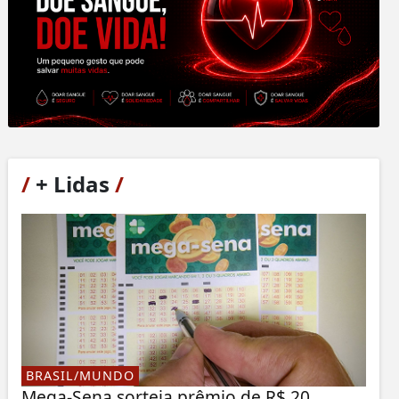
/
+ Lidas
/
BRASIL/MUNDO
Mega-Sena sorteia prêmio de R$ 20