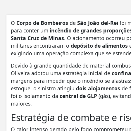
O
Corpo de Bombeiros
de
São João del-Rei
foi 
para conter um
incêndio de grandes proporçõe
Santa Cruz de Minas
. O acionamento ocorreu po
militares encontraram o
depósito de alimentos
e
exigindo uma operação complexa que se estende
Devido à grande quantidade de material combust
Oliveira adotou uma estratégia inicial de
confin
margens para impedir que o incêndio se alastrass
estoque, o sinistro atingiu
dois alojamentos
de f
foi o isolamento da
central de GLP
(gás), evitan
maiores.
Estratégia de combate e ris
O calor intenso gerado pelo fogo comprometeu 