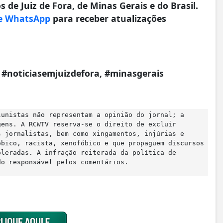
 de Juiz de Fora, de Minas Gerais e do Brasil.
e WhatsApp
para receber atualizações
a, #noticiasemjuizdefora, #minasgerais
lunistas não representam a opinião do jornal; a
gens. A RCWTV reserva-se o direito de excluir
s jornalistas, bem como xingamentos, injúrias e
óbico, racista, xenofóbico e que propaguem discursos
oleradas. A infração reiterada da política de
do responsável pelos comentários.