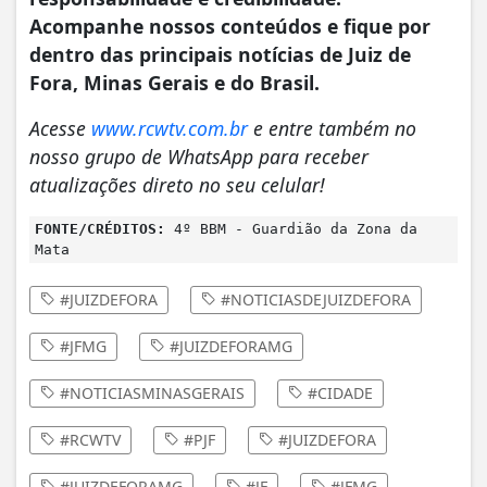
Acompanhe nossos conteúdos e fique por
dentro das principais notícias de Juiz de
Fora, Minas Gerais e do Brasil.
Acesse
www.rcwtv.com.br
e entre também no
nosso grupo de WhatsApp para receber
atualizações direto no seu celular!
FONTE/CRÉDITOS:
4º BBM - Guardião da Zona da
Mata
#JUIZDEFORA
#NOTICIASDEJUIZDEFORA
#JFMG
#JUIZDEFORAMG
#NOTICIASMINASGERAIS
#CIDADE
#RCWTV
#PJF
#JUIZDEFORA
#JUIZDEFORAMG
#JF
#JFMG