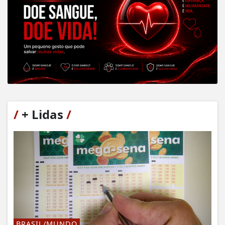
/
+ Lidas
/
BRASIL/MUNDO