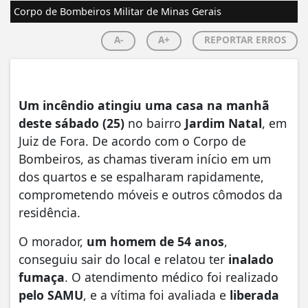
Corpo de Bombeiros Militar de Minas Gerais
A-
A+
REPORTAR ERROS
Um incêndio atingiu uma casa na manhã
deste sábado (25)
no bairro
Jardim Natal
, em
Juiz de Fora. De acordo com o Corpo de
Bombeiros, as chamas tiveram início em um
dos quartos e se espalharam rapidamente,
comprometendo móveis e outros cômodos da
residência.
O morador,
um homem de 54 anos
,
conseguiu sair do local e relatou ter
inalado
fumaça
. O atendimento médico foi realizado
pelo SAMU
, e a vítima foi avaliada e
liberada