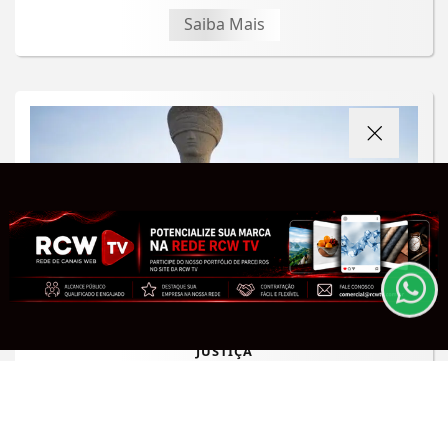
Saiba Mais
Termos de Uso e Privacidade
Esse site utiliza cookies para melhorar sua
experiência de navegação. Ao continuar o acesso,
entendemos que você concorda com nossos Termos
de Uso e Privacidade.
PARA MAIS INFORMAÇÕES,
ACESSE NOSSOS TERMOS
CLICANDO AQUI
PROSSEGUIR
JUSTIÇA
Alexandre de Moraes nega visitas de
filhos a Jair Bolsonaro no Dia dos Pais
Saiba Mais