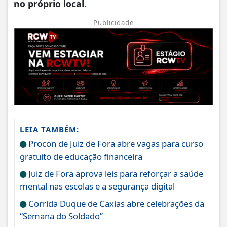
no próprio local
.
Publicidade
LEIA TAMBÉM:
Procon de Juiz de Fora abre vagas para curso
gratuito de educação financeira
Juiz de Fora aprova leis para reforçar a saúde
mental nas escolas e a segurança digital
Corrida Duque de Caxias abre celebrações da
“Semana do Soldado”