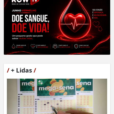
/
+ Lidas
/