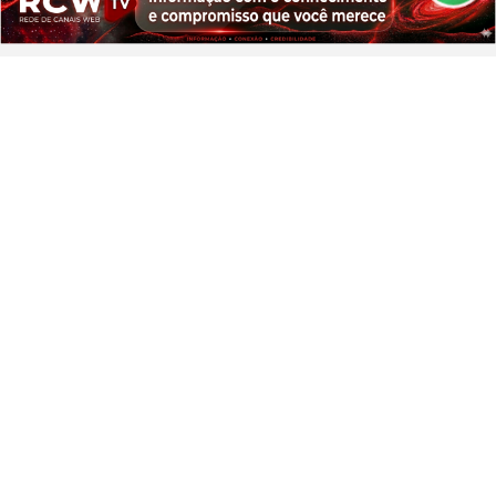
PROSSEGUIR
SAÚDE
O controle do colesterol deve iniciar
na infância, alerta cardiologista
Saiba Mais