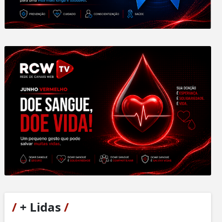
/
+ Lidas
/