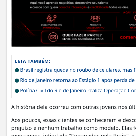
LEIA TAMBÉM:
Brasil registra queda no roubo de celulares, mas 
Rio de Janeiro retorna ao Estágio 1 após perda de
Polícia Civil do Rio de Janeiro realiza Operação C
A história dela ocorreu com outras jovens nos úl
Aos poucos, essas clientes se conheceram e des
prejuízo e nenhum trabalho como modelo. Elas 
mensagens, intitulado “Enganados pela Brain”, e