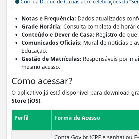
Corrida Duque de Caxias abre celebrações da “S
Notas e Frequência:
Dados atualizados confo
Grade Horária:
Consulta completa de horários
Conteúdo e Dever de Casa:
Registro do que 
Comunicados Oficiais:
Mural de notícias e a
Educação.
Gestão de Matrículas:
Responsáveis por mais
mesmo acesso.
​Como acessar?
​O aplicativo já está disponível para download gr
Store (iOS)
.
Perfil
Forma de Acesso
Conta Gov.br (CPF e senha) ou E-