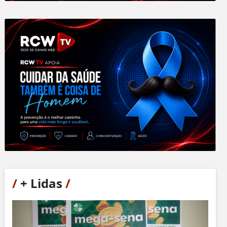
/
+ Lidas
/