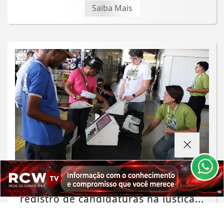
Saiba Mais
Termos de Uso e Privacidade
Esse site utiliza cookies para melhorar sua
experiência de navegação. Ao continuar o acesso,
entendemos que você concorda com nossos Termos
de Uso e Privacidade.
PARA MAIS INFORMAÇÕES,
ACESSE NOSSOS TERMOS
CLICANDO AQUI
POLÍTICA
Partidos têm até 15 de agosto para o
PROSSEGUIR
registro de candidaturas na Justiça...
Saiba Mais