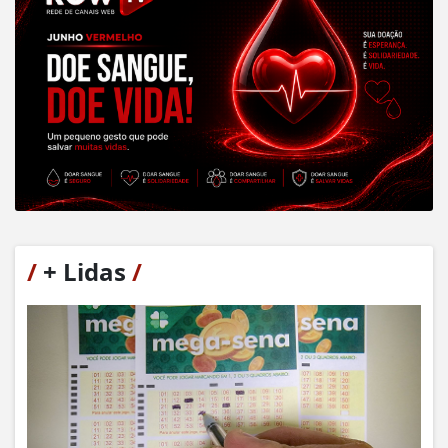
/
+ Lidas
/