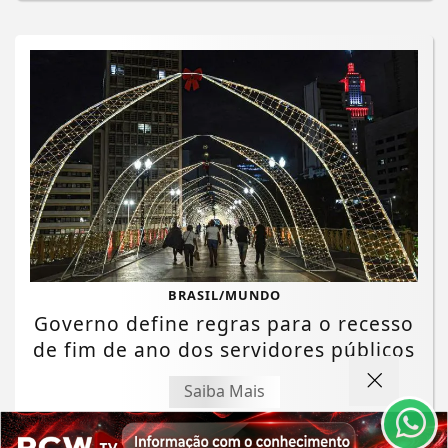
Termos de Uso e Privacidade
BRASIL/MUNDO
Governo define regras para o recesso
Esse site utiliza cookies para melhorar sua
experiência de navegação. Ao continuar o acesso,
de fim de ano dos servidores públicos
entendemos que você concorda com nossos Termos
de Uso e Privacidade.
Saiba Mais
PARA MAIS INFORMAÇÕES,
ACESSE NOSSOS TERMOS
CLICANDO AQUI