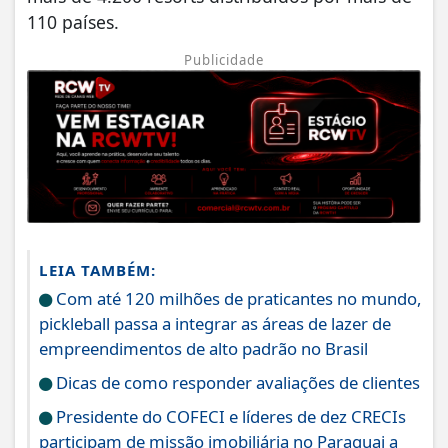
110 países.
Publicidade
LEIA TAMBÉM:
Com até 120 milhões de praticantes no mundo,
pickleball passa a integrar as áreas de lazer de
empreendimentos de alto padrão no Brasil
Dicas de como responder avaliações de clientes
Presidente do COFECI e líderes de dez CRECIs
participam de missão imobiliária no Paraguai a