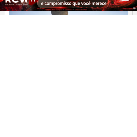
PROSSEGUIR
JUSTIÇA
STF altera decisão de Moraes e amplia
redução de pena por atos de 8 de
janeiro
Saiba Mais