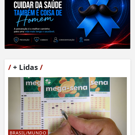
/
+ Lidas
/
BRASIL/MUNDO