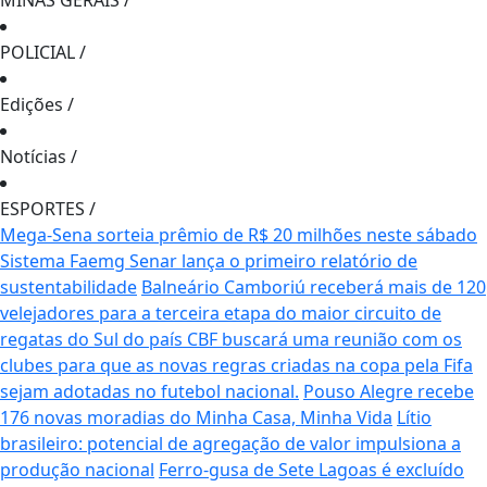
MINAS GERAIS
/
POLICIAL
/
Edições
/
Notícias
/
ESPORTES
/
Mega-Sena sorteia prêmio de R$ 20 milhões neste sábado
Sistema Faemg Senar lança o primeiro relatório de
sustentabilidade
Balneário Camboriú receberá mais de 120
velejadores para a terceira etapa do maior circuito de
regatas do Sul do país
CBF buscará uma reunião com os
clubes para que as novas regras criadas na copa pela Fifa
sejam adotadas no futebol nacional.
Pouso Alegre recebe
176 novas moradias do Minha Casa, Minha Vida
Lítio
brasileiro: potencial de agregação de valor impulsiona a
produção nacional
Ferro-gusa de Sete Lagoas é excluído