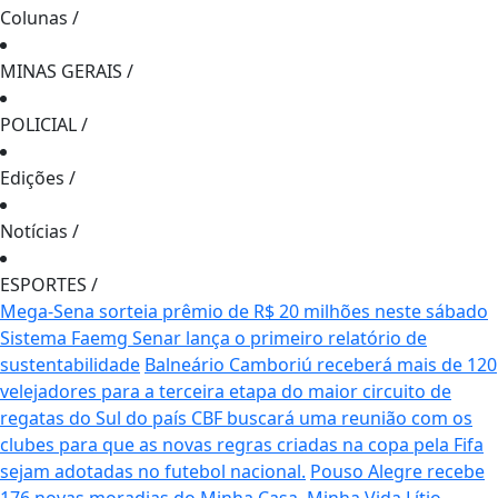
Colunas
/
MINAS GERAIS
/
POLICIAL
/
Edições
/
Notícias
/
ESPORTES
/
Mega-Sena sorteia prêmio de R$ 20 milhões neste sábado
Sistema Faemg Senar lança o primeiro relatório de
sustentabilidade
Balneário Camboriú receberá mais de 120
velejadores para a terceira etapa do maior circuito de
regatas do Sul do país
CBF buscará uma reunião com os
clubes para que as novas regras criadas na copa pela Fifa
sejam adotadas no futebol nacional.
Pouso Alegre recebe
176 novas moradias do Minha Casa, Minha Vida
Lítio