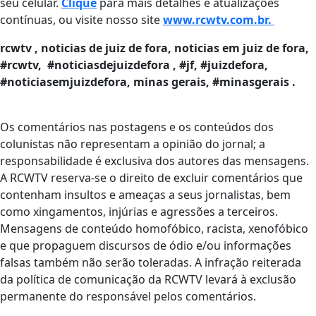
seu celular.
Clique
para mais detalhes e atualizações
contínuas, ou visite nosso site
www.rcwtv.com.br.
rcwtv , noticias de juiz de fora, noticias em juiz de fora,
#rcwtv, #noticiasdejuizdefora , #jf, #juizdefora,
#noticiasemjuizdefora, minas gerais, #minasgerais .
Os comentários nas postagens e os conteúdos dos
colunistas não representam a opinião do jornal; a
responsabilidade é exclusiva dos autores das mensagens.
A RCWTV reserva-se o direito de excluir comentários que
contenham insultos e ameaças a seus jornalistas, bem
como xingamentos, injúrias e agressões a terceiros.
Mensagens de conteúdo homofóbico, racista, xenofóbico
e que propaguem discursos de ódio e/ou informações
falsas também não serão toleradas. A infração reiterada
da política de comunicação da RCWTV levará à exclusão
permanente do responsável pelos comentários.