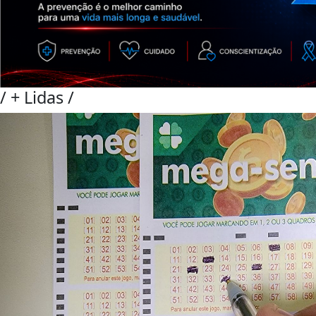
/
+ Lidas
/