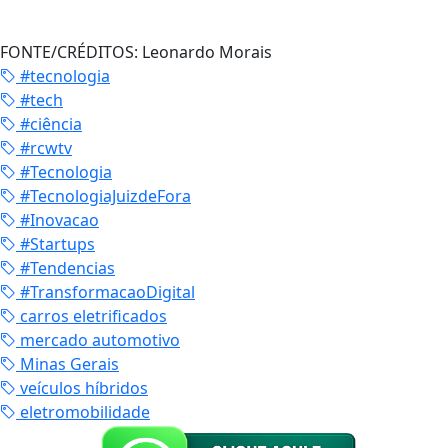
FONTE/CRÉDITOS:
Leonardo Morais
#tecnologia
#tech
#ciência
#rcwtv
#Tecnologia
#TecnologiaJuizdeFora
#Inovacao
#Startups
#Tendencias
#TransformacaoDigital
carros eletrificados
mercado automotivo
Minas Gerais
veículos híbridos
eletromobilidade