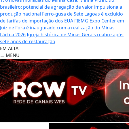
brasileiro: potencial de agregação de valor impulsiona a
produção nacional
Ferro-gusa de Sete Lagoas é excluído
de tarifas de importação dos EUA
FIEMG Expo Center em
Juiz de Fora é inaugurado com a realização do Minas
Láctea 2026
Igreja histórica de Minas Gerais reabre após
sete anos de restauração
EM ALTA
MENU